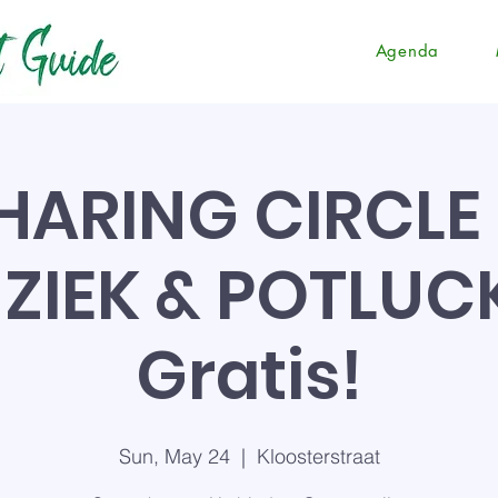
Agenda
SHARING CIRCLE
ZIEK & POTLUCK
Gratis!
Sun, May 24
  |  
Kloosterstraat