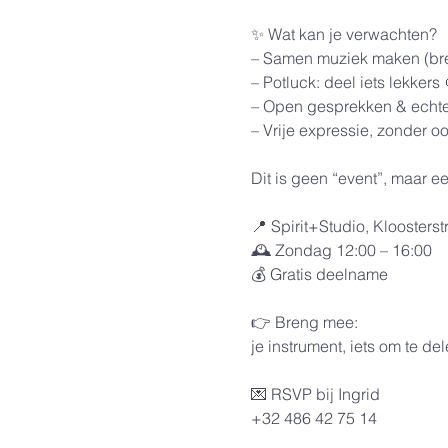
✨ Wat kan je verwachten?
– Samen muziek maken (bren
– Potluck: deel iets lekkers 
– Open gesprekken & echte
– Vrije expressie, zonder o
Dit is geen “event”, maar 
📍 Spirit+Studio, Kloosterst
🕰️ Zondag 12:00 – 16:00
💰 Gratis deelname
👉 Breng mee:
je instrument, iets om te de
💌 RSVP bij Ingrid
+32 486 42 75 14