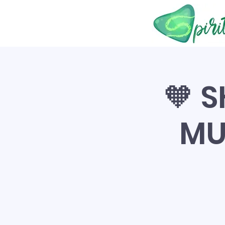
🧡 
MU