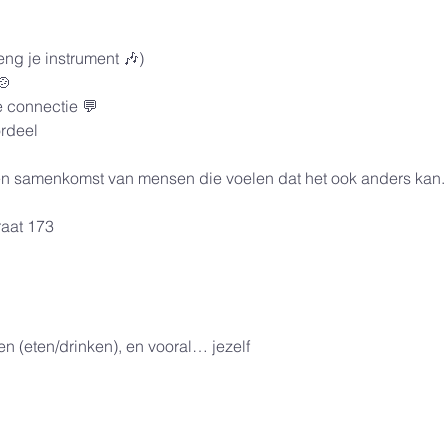
g je instrument 🎶)
🍲
 connectie 💬
ordeel
een samenkomst van mensen die voelen dat het ook anders kan.
raat 173
len (eten/drinken), en vooral… jezelf