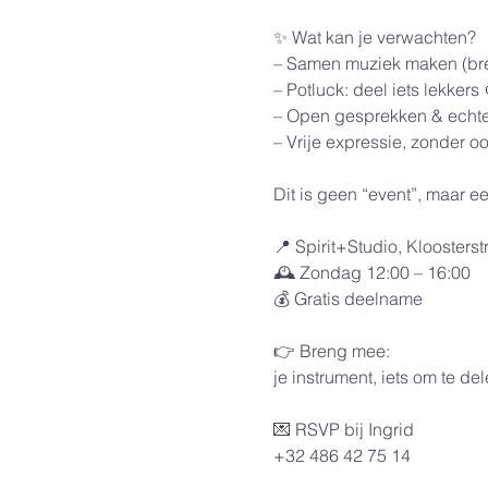
✨ Wat kan je verwachten?
– Samen muziek maken (bren
– Potluck: deel iets lekkers 
– Open gesprekken & echte
– Vrije expressie, zonder o
Dit is geen “event”, maar 
📍 Spirit+Studio, Kloosterst
🕰️ Zondag 12:00 – 16:00
💰 Gratis deelname
👉 Breng mee:
je instrument, iets om te de
💌 RSVP bij Ingrid
+32 486 42 75 14