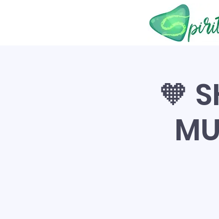
🧡 
MU