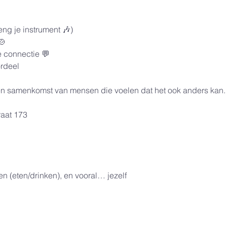
g je instrument 🎶)
🍲
 connectie 💬
ordeel
een samenkomst van mensen die voelen dat het ook anders kan.
raat 173
len (eten/drinken), en vooral… jezelf