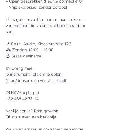
– Open gesprekken & echte connectie 💬
– Vrije expressie, zonder oordeel
Dit is geen “event”, maar een samenkomst 
van mensen die voelen dat het ook anders 
kan.
📍 Spirit+Studio, Kloosterstraat 173
🕰️ Zondag 12:00 – 16:00
💰 Gratis deelname
👉 Breng mee:
je instrument, iets om te delen 
(eten/drinken), en vooral… jezelf
💌 RSVP bij Ingrid
+32 486 42 75 14
Voel je een ja? Kom gewoon.
Of stuur even een berichtje.
We kijken ernaar uit om samen een mooie 