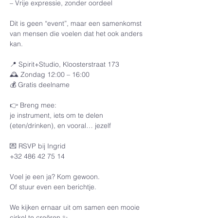
– Vrije expressie, zonder oordeel
Dit is geen “event”, maar een samenkomst 
van mensen die voelen dat het ook anders 
kan.
📍 Spirit+Studio, Kloosterstraat 173
🕰️ Zondag 12:00 – 16:00
💰 Gratis deelname
👉 Breng mee:
je instrument, iets om te delen 
(eten/drinken), en vooral… jezelf
💌 RSVP bij Ingrid
+32 486 42 75 14
Voel je een ja? Kom gewoon.
Of stuur even een berichtje.
We kijken ernaar uit om samen een mooie 
cirkel te creëren ✨